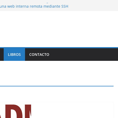
latencias de mas de 50 segundos
una web interna remota mediante SSH
ing)
a Herramienta de Linux para Analizar el
 Forma Eficiente
LIBROS
CONTACTO