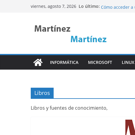
Problemas DHCP 
Saltar
Lo último:
viernes, agosto 7, 2026
Cómo acceder a 
al
Tunneling (Pivot
contenido
Descubre ncdu: L
Uso del Disco de
Port Knocking
Linux Rsync
INFORMÁTICA
MICROSOFT
LINUX
Libros
Libros y fuentes de conocimiento,