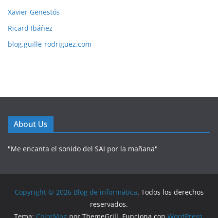
Xavier Genestós
Ricard Ibáñez
blog.guille-rodriguez.com
About Us
"Me encanta el sonido del SAI por la mañana"
Copyright © 2026
Blog de informática
. Todos los derechos
reservados.
Tema:
ColorMag
por ThemeGrill. Funciona con
WordPress
.