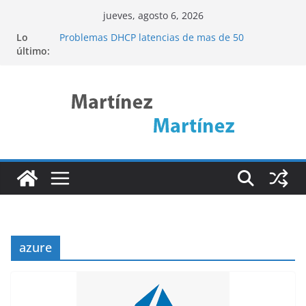
Saltar
jueves, agosto 6, 2026
al
Lo
Problemas DHCP latencias de mas de 50
contenido
último:
segundos
Cómo acceder a una web interna remota
mediante SSH Tunneling (Pivoting)
Descubre ncdu: La Herramienta de Linux para
Analizar el Uso del Disco de Forma Eficiente
Port Knocking
Linux Rsync
azure