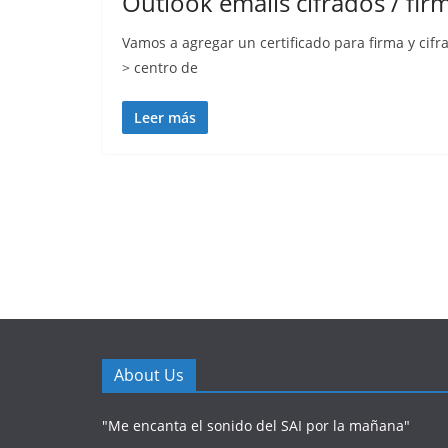
Outlook emails cifrados / fir
Vamos a agregar un certificado para firma y cifr
> centro de
Leer más
About Us
"Me encanta el sonido del SAI por la mañana"