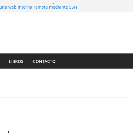
latencias de mas de 50 segundos
una web interna remota mediante SSH
ing)
a Herramienta de Linux para Analizar el
 Forma Eficiente
LIBROS
CONTACTO