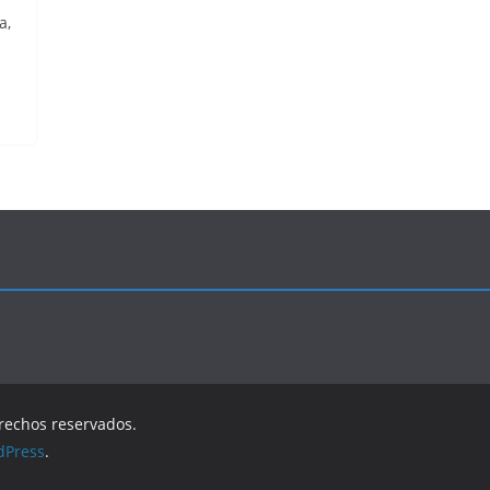
a,
erechos reservados.
dPress
.