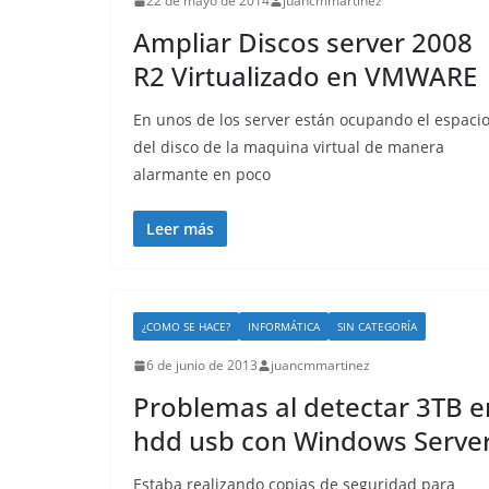
22 de mayo de 2014
juancmmartinez
Ampliar Discos server 2008
R2 Virtualizado en VMWARE
En unos de los server están ocupando el espaci
del disco de la maquina virtual de manera
alarmante en poco
Leer más
¿COMO SE HACE?
INFORMÁTICA
SIN CATEGORÍA
6 de junio de 2013
juancmmartinez
Problemas al detectar 3TB e
hdd usb con Windows Serve
Estaba realizando copias de seguridad para