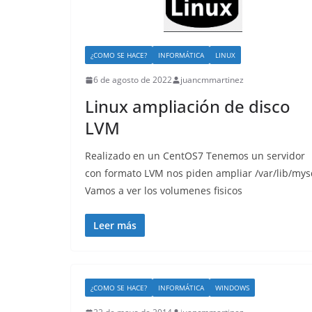
¿COMO SE HACE?
INFORMÁTICA
LINUX
6 de agosto de 2022
juancmmartinez
Linux ampliación de disco
LVM
Realizado en un CentOS7 Tenemos un servidor
con formato LVM nos piden ampliar /var/lib/mys
Vamos a ver los volumenes fisicos
Leer más
¿COMO SE HACE?
INFORMÁTICA
WINDOWS