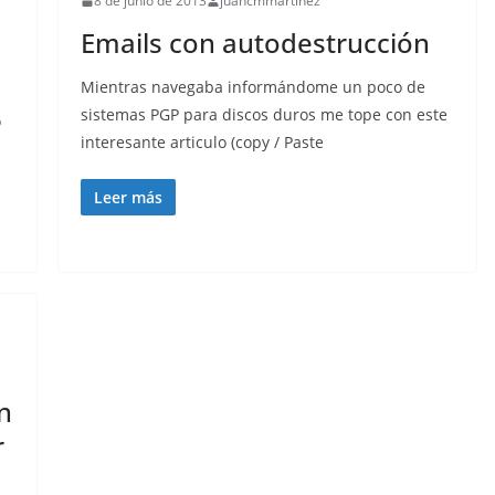
8 de junio de 2013
juancmmartinez
Emails con autodestrucción
Mientras navegaba informándome un poco de
sistemas PGP para discos duros me tope con este
o
interesante articulo (copy / Paste
Leer más
n
r