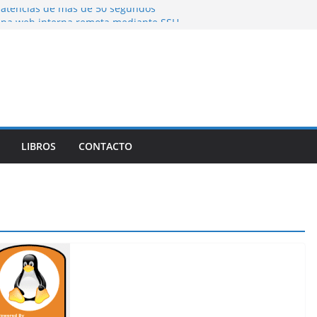
atencias de mas de 50 segundos
una web interna remota mediante SSH
ng)
 Herramienta de Linux para Analizar el
Forma Eficiente
LIBROS
CONTACTO