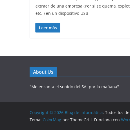
extraer de una empresa (Por si se quema, explot
etc..) en un dispositivo USB
Leer más
About Us
"Me encanta el sonido del SAI por la mañana"
Copyright © 2026
Blog de informática
. Todos los d
Tema:
ColorMag
por ThemeGrill. Funciona con
Wor