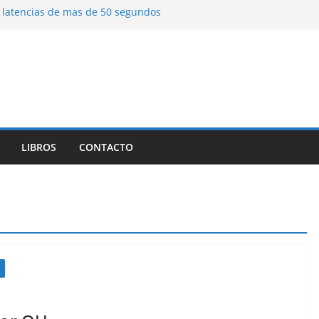
latencias de mas de 50 segundos
una web interna remota mediante SSH
ing)
a Herramienta de Linux para Analizar el
 Forma Eficiente
LIBROS
CONTACTO