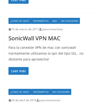
¿COMO SE HACE?
INFORMÁTICA
MAC
SIN CATEGORÍA
10 de marzo de 2017
juancmmartinez
SonicWall VPN MAC
Para la conexión VPN de mac con sonicwall
normalmente utilizamos la vpn del tipo SSL , no
obstante para aprovechar
Leer más
¿COMO SE HACE?
INFORMÁTICA
SIN CATEGORÍA
24 de abril de 2016
juancmmartinez