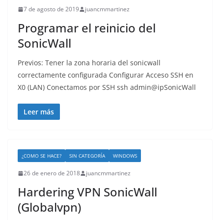
7 de agosto de 2019
juancmmartinez
Programar el reinicio del
SonicWall
Previos: Tener la zona horaria del sonicwall
correctamente configurada Configurar Acceso SSH en
X0 (LAN) Conectamos por SSH ssh admin@ipSonicWall
Leer más
¿COMO SE HACE?
SIN CATEGORÍA
WINDOWS
26 de enero de 2018
juancmmartinez
Hardering VPN SonicWall
(Globalvpn)