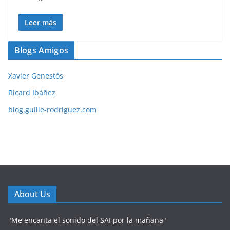
Leer más
Blogs Amigos
Xavier Genestós
Ricard Ibáñez
blog.guille-rodriguez.com
About Us
"Me encanta el sonido del SAI por la mañana"