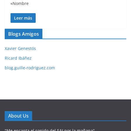
«Nombre
Leer más
Blogs Amigos
Xavier Genestós
Ricard Ibáñez
blog.guille-rodriguez.com
About Us
"Me encanta el sonido del SAI por la mañana"