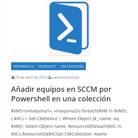
INFORMÁTICA
MICROSOFT
SIN CATEGORÍA
20 de abril de 2022
juancmmartinez
Añadir equipos en SCCM por
Powershell en una colección
$VMS=(«maquina1», «maquina2») foreach($VM in $VMS)
{ $IICs = Get-CMDevice | Where-Object {$_.name -eq
$VM}| Select-Object name, ResourceIDforeach($IIC in
$IICs.ResourceID){$IICGet-CMCollection -Name