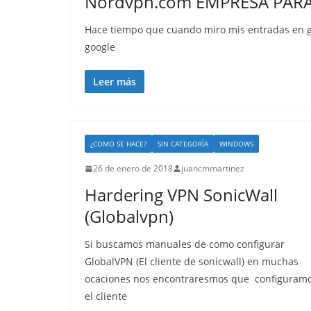
Nordvpn.com EMPRESA PARA
Hace tiempo que cuando miro mis entradas en 
google
Leer más
¿COMO SE HACE?
SIN CATEGORÍA
WINDOWS
26 de enero de 2018
juancmmartinez
Hardering VPN SonicWall
(Globalvpn)
Si buscamos manuales de como configurar
GlobalVPN (El cliente de sonicwall) en muchas
ocaciones nos encontraresmos que configuram
el cliente