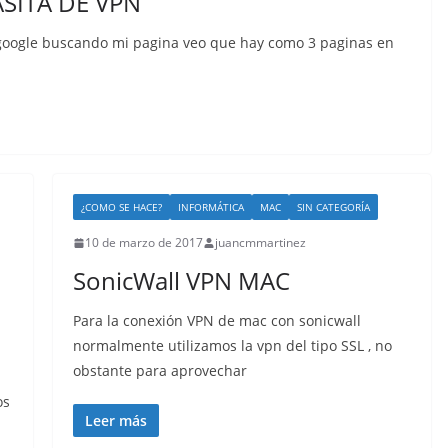
SITA DE VPN
google buscando mi pagina veo que hay como 3 paginas en
¿COMO SE HACE?
INFORMÁTICA
MAC
SIN CATEGORÍA
10 de marzo de 2017
juancmmartinez
SonicWall VPN MAC
Para la conexión VPN de mac con sonicwall
normalmente utilizamos la vpn del tipo SSL , no
obstante para aprovechar
os
Leer más