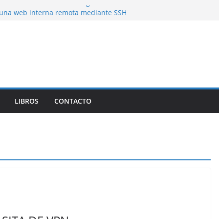
latencias de mas de 50 segundos
una web interna remota mediante SSH
ing)
a Herramienta de Linux para Analizar el
 Forma Eficiente
LIBROS
CONTACTO