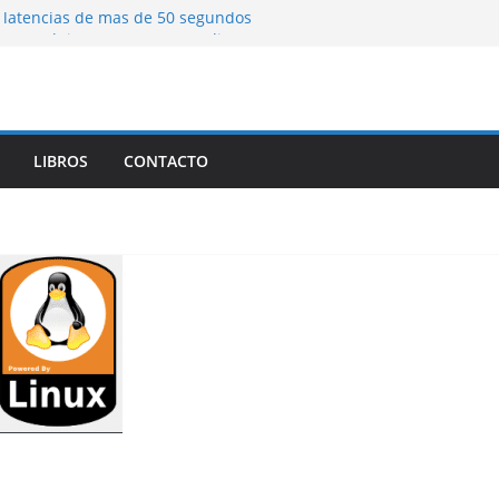
latencias de mas de 50 segundos
una web interna remota mediante SSH
ing)
a Herramienta de Linux para Analizar el
 Forma Eficiente
LIBROS
CONTACTO