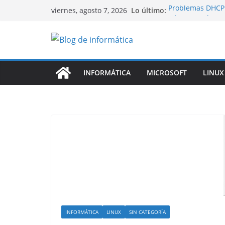
Saltar
Lo último:
Problemas DHCP 
viernes, agosto 7, 2026
al
Cómo acceder a 
Tunneling (Pivot
contenido
Descubre ncdu: L
Uso del Disco de
Port Knocking
Linux Rsync
INFORMÁTICA
MICROSOFT
LINUX
INFORMÁTICA
LINUX
SIN CATEGORÍA