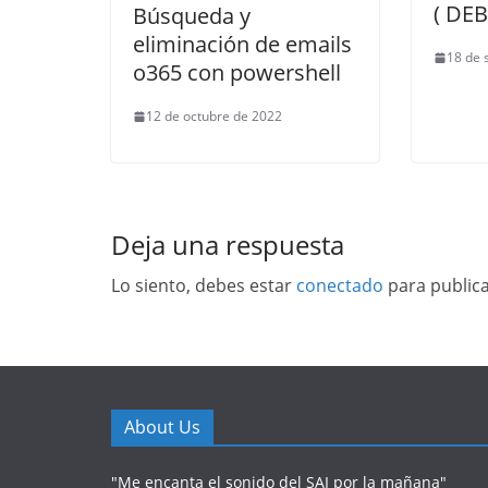
( DEB
Búsqueda y
eliminación de emails
18 de 
o365 con powershell
12 de octubre de 2022
Deja una respuesta
Lo siento, debes estar
conectado
para public
About Us
"Me encanta el sonido del SAI por la mañana"