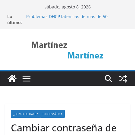
Saltar
sábado, agosto 8, 2026
al
Lo
Problemas DHCP latencias de mas de 50
contenido
último:
segundos
Cómo acceder a una web interna remota
mediante SSH Tunneling (Pivoting)
Descubre ncdu: La Herramienta de Linux para
Analizar el Uso del Disco de Forma Eficiente
Port Knocking
Linux Rsync
¿COMO SE HACE?
INFORMÁTICA
Cambiar contraseña de