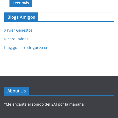
Leer más
Blogs Amigos
Xavier Genestós
Ricard Ibáñez
blog.guille-rodriguez.com
About Us
"Me encanta el sonido del SAI por la mañana"