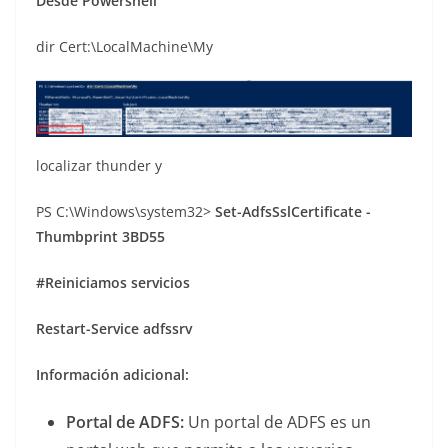
Desde Powershell
dir Cert:\LocalMachine\My
localizar thunder y
PS C:\Windows\system32>
Set-AdfsSslCertificate -
Thumbprint 3BD55
#Reiniciamos servicios
Restart-Service adfssrv
Información adicional:
Portal de ADFS:
Un portal de ADFS es un