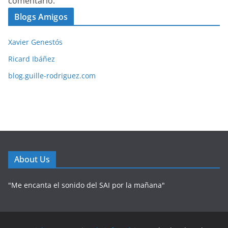
comentario.
Blogs Amigos
Xavier Genestós
Ricard Ibáñez
blog.guille-rodriguez.com
About Us
"Me encanta el sonido del SAI por la mañana"