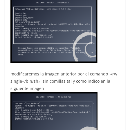
modificaremos la imagen anterior por el comando «rw
single=/bin/sh» sin comillas tal y como indico en la
siguiente imagen