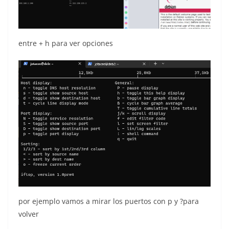
entre + h para ver opciones
por ejemplo vamos a mirar los puertos con p y ?para
volver