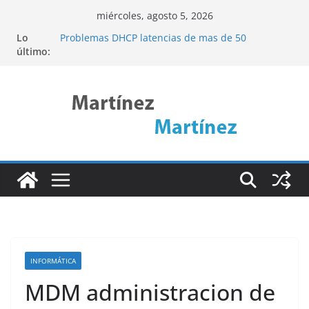
Saltar
miércoles, agosto 5, 2026
al
Lo
Problemas DHCP latencias de mas de 50
contenido
último:
segundos
Cómo acceder a una web interna remota
mediante SSH Tunneling (Pivoting)
Descubre ncdu: La Herramienta de Linux para
Analizar el Uso del Disco de Forma Eficiente
Port Knocking
Linux Rsync
INFORMÁTICA
MDM administracion de