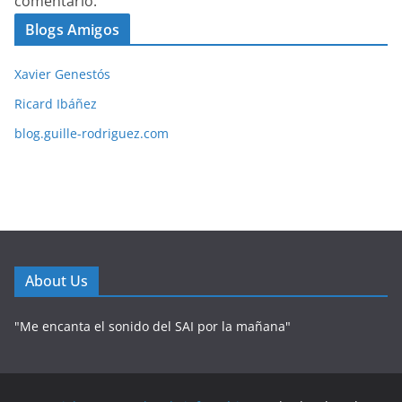
comentario.
Blogs Amigos
Xavier Genestós
Ricard Ibáñez
blog.guille-rodriguez.com
About Us
"Me encanta el sonido del SAI por la mañana"