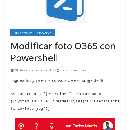
INFORMÁTICA
MICROSOFT
Modificar foto O365 con
Powershell
29 de septiembre de 2022
juancmmartinez
Logueados y ya en la consola de exchange de 365
Set-UserPhoto "jcmartinez" -PictureData 
([System.IO.File]::ReadAllBytes("C:\Users\Escri
torio\foto.jpg"))