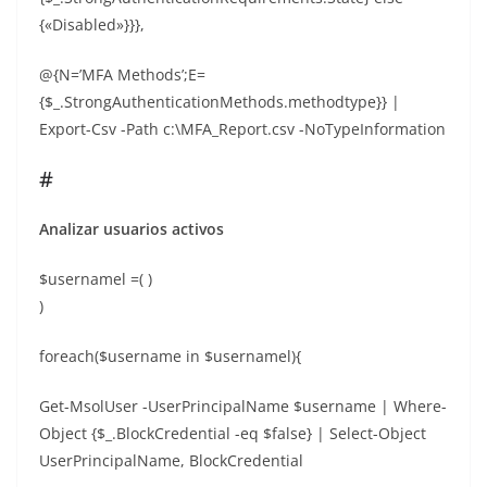
{«Disabled»}}},
@{N=’MFA Methods’;E=
{$_.StrongAuthenticationMethods.methodtype}} |
Export-Csv -Path c:\MFA_Report.csv -NoTypeInformation
#
Analizar usuarios activos
$usernamel =( )
)
foreach($username in $usernamel){
Get-MsolUser -UserPrincipalName $username | Where-
Object {$_.BlockCredential -eq $false} | Select-Object
UserPrincipalName, BlockCredential