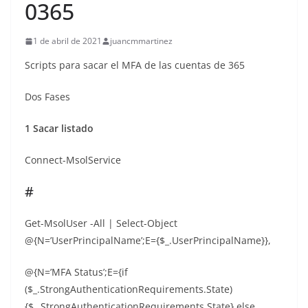
0365
1 de abril de 2021
juancmmartinez
Scripts para sacar el MFA de las cuentas de 365
Dos Fases
1 Sacar listado
Connect-MsolService
#
Get-MsolUser -All | Select-Object
@{N=’UserPrincipalName’;E={$_.UserPrincipalName}},
@{N=’MFA Status’;E={if
($_.StrongAuthenticationRequirements.State)
{$_.StrongAuthenticationRequirements.State} else