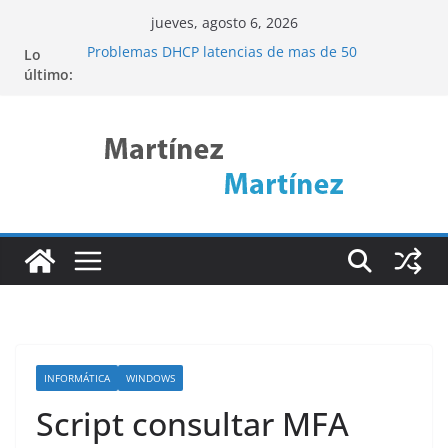
Saltar
jueves, agosto 6, 2026
al
Problemas DHCP latencias de mas de 50
Lo
contenido
segundos
último:
Cómo acceder a una web interna remota
mediante SSH Tunneling (Pivoting)
Descubre ncdu: La Herramienta de Linux para
Analizar el Uso del Disco de Forma Eficiente
Port Knocking
Linux Rsync
INFORMÁTICA
WINDOWS
Script consultar MFA