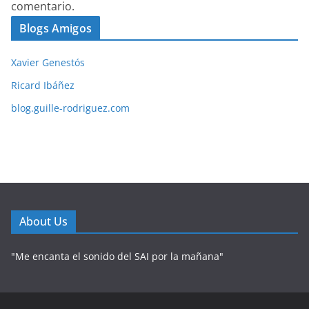
comentario.
Blogs Amigos
Xavier Genestós
Ricard Ibáñez
blog.guille-rodriguez.com
About Us
"Me encanta el sonido del SAI por la mañana"