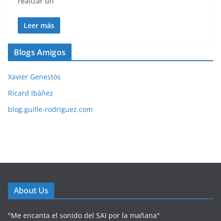
realizar un
Leer más
Blogs Amigos
Xavier Genestós
Ricard Ibáñez
blog.guille-rodriguez.com
About Us
"Me encanta el sonido del SAI por la mañana"