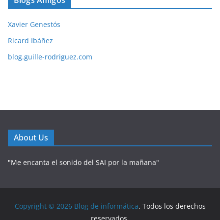
Xavier Genestós
Ricard Ibáñez
blog.guille-rodriguez.com
About Us
"Me encanta el sonido del SAI por la mañana"
Copyright © 2026
Blog de informática
. Todos los derechos
reservados.