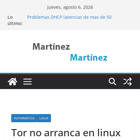
Saltar
jueves, agosto 6, 2026
Linux Rsync
al
Lo
Problemas DHCP latencias de mas de 50
contenido
último:
segundos
Cómo acceder a una web interna remota
mediante SSH Tunneling (Pivoting)
Descubre ncdu: La Herramienta de Linux para
Analizar el Uso del Disco de Forma Eficiente
Port Knocking
INFORMÁTICA
LINUX
Tor no arranca en linux