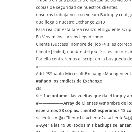
copias de seguridad de nuestros clientes.
nosotros trabajamos con veeam Backup y config
que llega a nuestro Exchange 2013
Para realizar esta tarea realizo el siguiente scri
En Veeam los correos llegan como :
Cliente [Success] nombre del job -> si es correco
Cliente [Failed] nombre del job -> si es incorrect
Por ello centraremos el script en la busqueda del
#——————————————————————
Add-PSSnapIn Microsoft.Exchange.Management.
#añado los cmdlets de Exchange
cls
$l=-1
#contamos las vueltas que da el loop y a
#——————Array de Clientes @(nombre de los cl
esperamos 38 copias. cliente2 esperamos 13 co
$clientes = @(«Cliente1», «cliente2», «cliente3»),
#-Ayer a las 19.30 (todos mis backups se lanzan