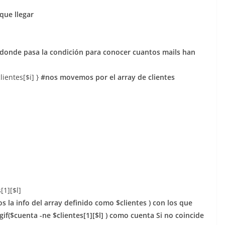
que llegar
donde pasa la condición para conocer cuantos mails han
clientes[$i] }
#nos movemos por el array de clientes
[1][$l]
la info del array definido como $clientes ) con los que
f($cuenta -ne $clientes[1][$l] ) como cuenta Si no coincide