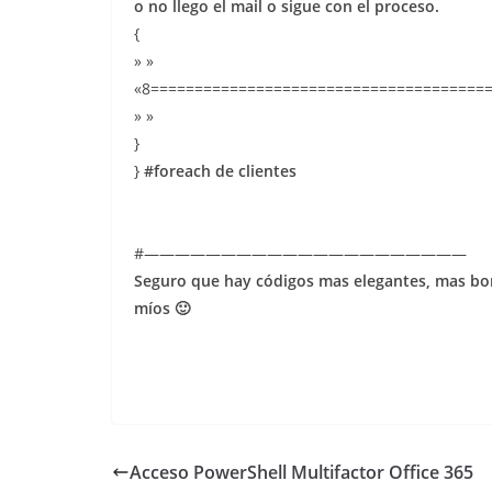
o no llego el mail o sigue con el proceso.
{
» »
«8=========================================
» »
}
}
#foreach de clientes
#—————————————————————
Seguro que hay códigos mas elegantes, mas bo
míos 🙂
Acceso PowerShell Multifactor Office 365