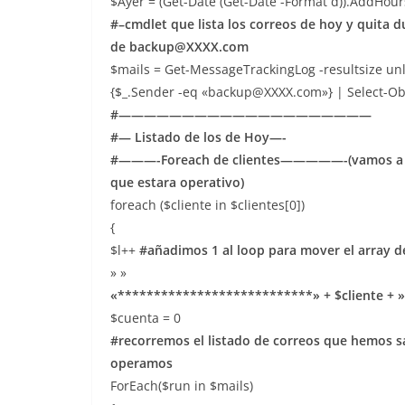
$Ayer = (Get-Date (Get-Date -Format d)).AddHours
#–cmdlet que lista los correos de hoy y quita d
de backup@XXXX.com
$mails = Get-MessageTrackingLog -resultsize unl
{$_.Sender -eq «backup@XXXX.com»} | Select-Ob
#————————————————————
#— Listado de los de Hoy—-
#———-Foreach de clientes—————-(vamos a recor
que estara operativo)
foreach ($cliente in $clientes[0])
{
$l++
#añadimos 1 al loop para mover el array d
» »
«***************************» + $cliente +
$cuenta = 0
#recorremos el listado de correos que hemos s
operamos
ForEach($run in $mails)