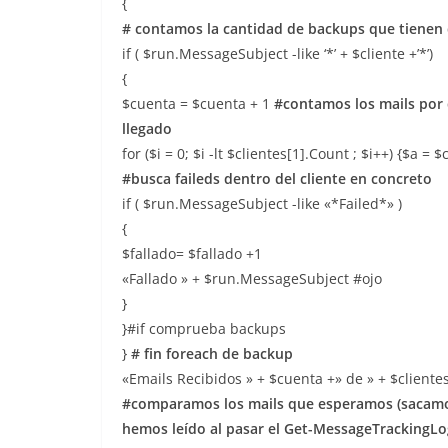
{
# contamos la cantidad de backups que tienen 
if ( $run.MessageSubject -like ‘*’ + $cliente +’*’)
{
$cuenta = $cuenta + 1
#contamos los mails por 
llegado
for ($i = 0; $i -lt $clientes[1].Count ; $i++) {$a = $
#busca faileds dentro del cliente en concreto
if ( $run.MessageSubject -like «*Failed*» )
{
$fallado= $fallado +1
«Fallado » + $run.MessageSubject #ojo
}
}#if comprueba backups
}
# fin foreach de backup
«Emails Recibidos » + $cuenta +» de » + $clientes
#comparamos los mails que esperamos (sacamos 
hemos leído al pasar el Get-MessageTrackingLogi