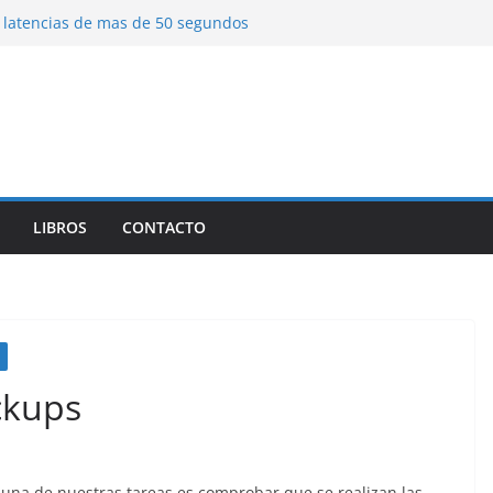
latencias de mas de 50 segundos
una web interna remota mediante SSH
ing)
a Herramienta de Linux para Analizar el
 Forma Eficiente
LIBROS
CONTACTO
ckups
una de nuestras tareas es comprobar que se realizan las