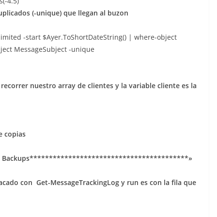
(-4.5)
uplicados (-unique) que llegan al buzon
imited -start $Ayer.ToShortDateString() | where-object
ject MessageSubject -unique
rer nuestro array de clientes y la variable cliente es la
e copias
 » Backups*****************************************»
acado con Get-MessageTrackingLog y run es con la fila que