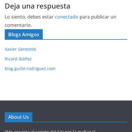
Deja una respuesta
Lo siento, debes estar
conectado
para publicar un
comentario.
Blogs Amigos
Xavier Genestós
Ricard Ibáñez
blog.guille-rodriguez.com
About Us
"Me encanta el sonido del SAI por la mañana"