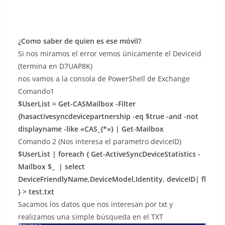
¿Como saber de quien es ese móvil?
Si nos miramos el error vemos únicamente el Deviceid
(termina en D7UAP8K)
nos vamos a la consola de PowerShell de Exchange
Comando1
$UserList = Get-CASMailbox -Filter
{hasactivesyncdevicepartnership -eq $true -and -not
displayname -like «CAS_{*»} | Get-Mailbox
Comando 2 (Nos interesa el parametro deviceID)
$UserList | foreach { Get-ActiveSyncDeviceStatistics -
Mailbox $_ | select
DeviceFriendlyName,DeviceModel,Identity, deviceID| fl
} > test.txt
Sacamos los datos que nos interesan por txt y
realizamos una simple búsqueda en el TXT