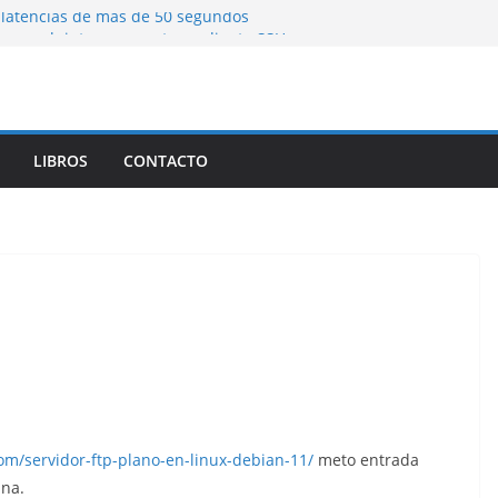
latencias de mas de 50 segundos
una web interna remota mediante SSH
ng)
a Herramienta de Linux para Analizar el
 Forma Eficiente
LIBROS
CONTACTO
com/servidor-ftp-plano-en-linux-debian-11/
meto entrada
ina.