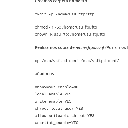
Creamos carpeta home ftp
mkdir -p /home/usu_ftp/ftp
chmod -R 750 /home/usu_ftp/ftp
chown -R usu_ftp: /home/usu_ftp/ftp
Realizamos copia de
/etc/vsftpd.conf
(Por si nos 
cp /etc/vsftpd.conf /etc/vsftpd.conf2
añadimos
anonymous_enable=NO
local_enable=YES
write_enable=YES
chroot_local_user=YES
allow_writeable_chroot=YES
userlist_enable=YES