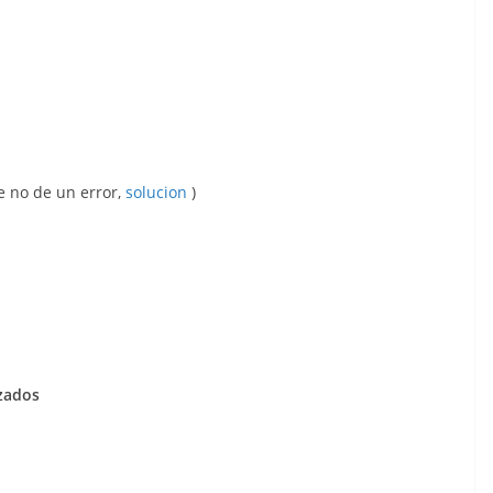
e no de un error,
solucion
)
izados