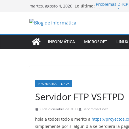
Saltar
Lo último:
Problemas DHCP 
martes, agosto 4, 2026
al
Cómo acceder a 
Tunneling (Pivoti
contenido
Descubre ncdu: L
Uso del Disco de
Port Knocking
Linux Rsync
INFORMÁTICA
MICROSOFT
LINUX
INFORMÁTICA
LINUX
Servidor FTP VSFTPD
30 de diciembre de 2022
juancmmartinez
hola a todos! todo e merito a
https://proyectoa.
simplemente por si algun dia se perdiera la pag