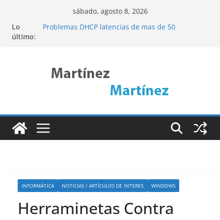
Saltar
sábado, agosto 8, 2026
al
Lo
Problemas DHCP latencias de mas de 50
contenido
último:
segundos
Cómo acceder a una web interna remota
mediante SSH Tunneling (Pivoting)
Descubre ncdu: La Herramienta de Linux para
Analizar el Uso del Disco de Forma Eficiente
Port Knocking
Linux Rsync
INFORMÁTICA
NOTICIAS / ARTÍCULOS DE INTERES
WINDOWS
Herraminetas Contra