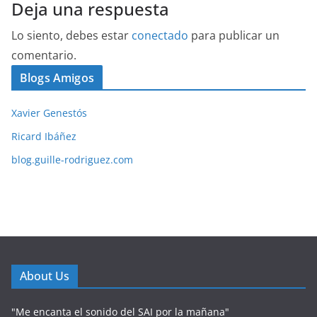
Deja una respuesta
Lo siento, debes estar
conectado
para publicar un
comentario.
Blogs Amigos
Xavier Genestós
Ricard Ibáñez
blog.guille-rodriguez.com
About Us
"Me encanta el sonido del SAI por la mañana"